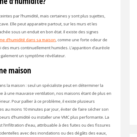
me d’humidité?
intes par l’humidité, mais certaines y sont plus sujettes,
cave. Elle peut apparaitre partout, sur les murs et les
achée sous un enduit en bon état. Il existe des signes
me d’humidité dans sa maison
, comme une forte odeur de
i des murs continuellement humides. L’apparition d’auréole
t également un symptôme révélateur.
une maison
ans la maison : seul un spécialiste peut en déterminer la
due à une mauvaise ventilation, nos maisons étant de plus en
érieur. Pour pallier à ce problème, il existe plusieurs
es au moins 10 minutes par jour, éviter de faire sécher son
orbeurs d’humidité ou installer une VMC plus performante. La
’infiltration d’eau, attribuable à des fuites ou des fissures
ccidentelles avec des inondations ou des dégâts des eaux,