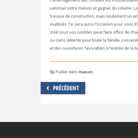
L’aménagement des combles est incontestableme
valoriser votre maison et gagner du volume. La
travaux de construction, mais seulement un am
inutilisés. Ce sera aussi l’occasion pour vous 
créé sous vos combles peut faire office de cha
ou coins détente pour toute la famille. L’essen
et des ouvertures favorables à l’entrée de la l
Publié dans
maison
Navigation
PRÉCÉDENT
de
l’article