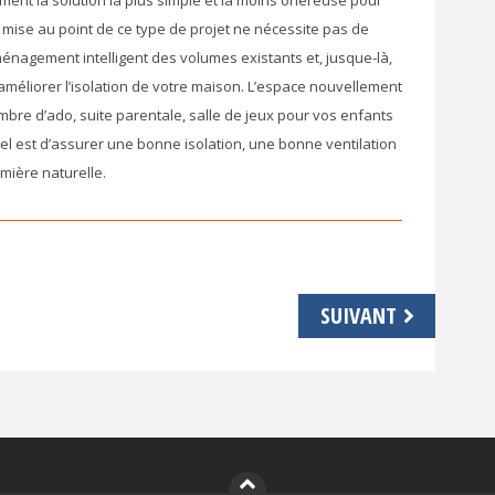
nt la solution la plus simple et la moins onéreuse pour
 mise au point de ce type de projet ne nécessite pas de
énagement intelligent des volumes existants et, jusque-là,
d’améliorer l’isolation de votre maison. L’espace nouvellement
mbre d’ado, suite parentale, salle de jeux pour vos enfants
tiel est d’assurer une bonne isolation, une bonne ventilation
umière naturelle.
SUIVANT