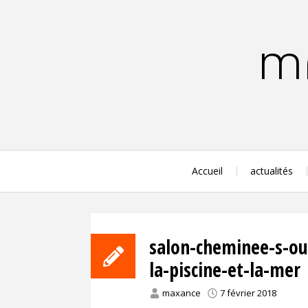
Aller
au
contenu
MA
principal
Accueil
actualités
salon-cheminee-s-ouv
la-piscine-et-la-mer
maxance
7 février 2018