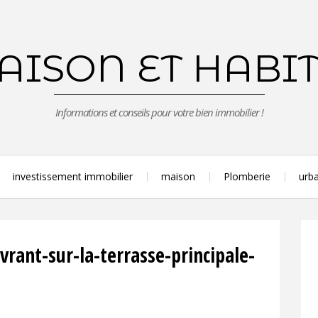
ISON ET HABI
Informations et conseils pour votre bien immobilier !
investissement immobilier
maison
Plomberie
urba
rant-sur-la-terrasse-principale-