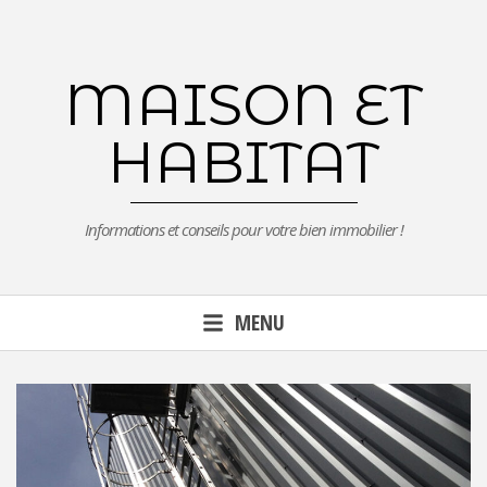
Aller
au
contenu
MAISON ET
principal
HABITAT
Informations et conseils pour votre bien immobilier !
MENU