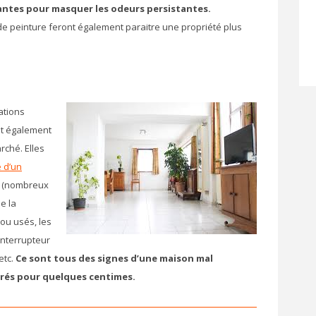
santes pour masquer les odeurs persistantes.
de peinture feront également paraitre une propriété plus
ations
nt également
rché. Elles
e d’un
oit (nombreux
e la
 ou usés, les
interrupteur
etc.
Ce sont tous des signes d’une maison mal
arés pour quelques centimes.