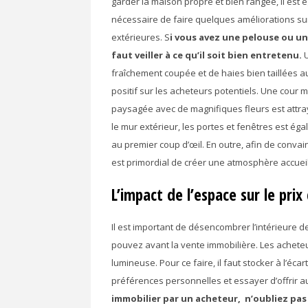
garder la maison propre et bien rangée, il est
nécessaire de faire quelques améliorations su
extérieures. S
i vous avez une pelouse ou un j
faut veiller à ce qu’il soit bien entretenu.
U
fraîchement coupée et de haies bien taillées a
positif sur les acheteurs potentiels. Une cour
paysagée avec de magnifiques fleurs est attray
le mur extérieur, les portes et fenêtres est 
au premier coup d’œil. En outre, afin de convain
est primordial de créer une atmosphère accueil
L’impact de l’espace sur le prix
Il est important de désencombrer l’intérieure 
pouvez avant la vente immobilière. Les achete
lumineuse. Pour ce faire, il faut stocker à l’éc
préférences personnelles et essayer d’offrir 
immobilier par un acheteur, n’oubliez pas