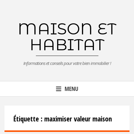
Aller
au
contenu
MAISON ET
principal
HABITAT
Informations et conseils pour votre bien immobilier !
MENU
Étiquette :
maximiser valeur maison