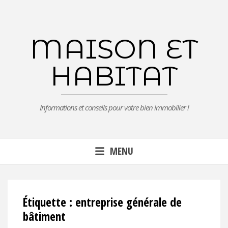
Aller
au
contenu
MAISON ET
principal
HABITAT
Informations et conseils pour votre bien immobilier !
MENU
Étiquette :
entreprise générale de
bâtiment