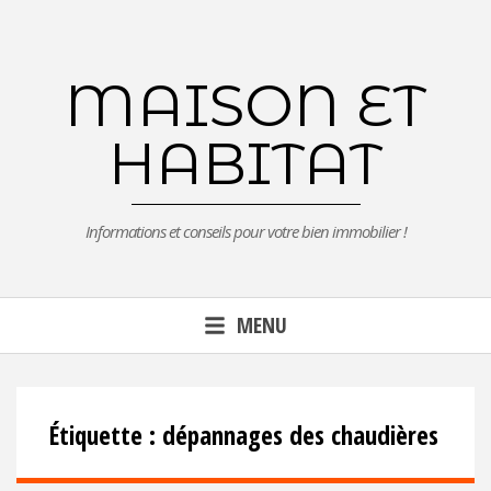
Aller
au
contenu
MAISON ET
principal
HABITAT
Informations et conseils pour votre bien immobilier !
MENU
Étiquette :
dépannages des chaudières