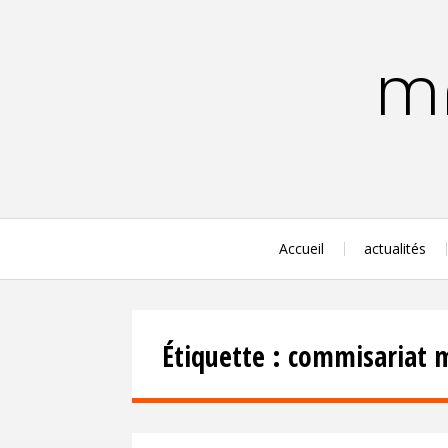
Aller
au
contenu
MA
principal
Accueil
actualités
Étiquette :
commisariat m