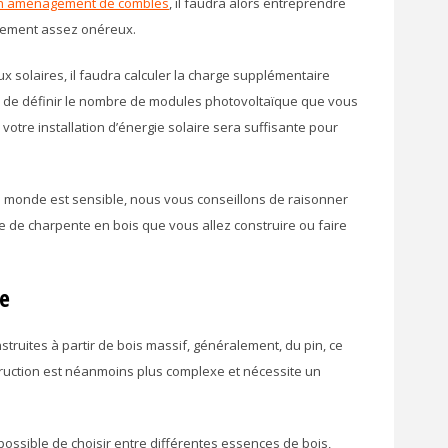
 un aménagement de combles
, il faudra alors entreprendre
alement assez onéreux.
 solaires, il faudra calculer la charge supplémentaire
n de définir le nombre de modules photovoltaïque que vous
 votre installation d’énergie solaire sera suffisante pour
le monde est sensible, nous vous conseillons de raisonner
pe de charpente en bois que vous allez construire ou faire
le
struites à partir de bois massif, généralement, du pin, ce
ruction est néanmoins plus complexe et nécessite un
t possible de choisir entre différentes essences de bois,