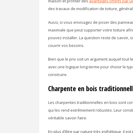
maison et profiter des
avantages offerts par
des travaux de modification de toiture, génér
Aussi, si vous envisagez de poser des panneaux
maximale que peut supporter votre toiture afi
pouvez installer. La question reste de savoir, si
couvrir vos besoins.
Bien que le prix soit un argument auquel tout 
avec une logique long-terme pour choisir le ty
construire.
Charpente en bois traditionnel
Les charpentes traditionnelles en bois sont con
qui les rend extrêmement robustes. Leur const
véritable savoir-faire.
En plus d’être par nature très esthétique, il es