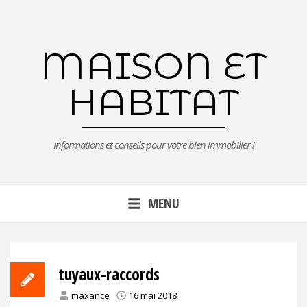
Aller
au
contenu
MAISON ET
principal
HABITAT
Informations et conseils pour votre bien immobilier !
MENU
tuyaux-raccords
maxance
16 mai 2018