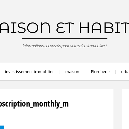
ISON ET HABI
Informations et conseils pour votre bien immobilier !
investissement immobilier
maison
Plomberie
urba
bscription_monthly_m