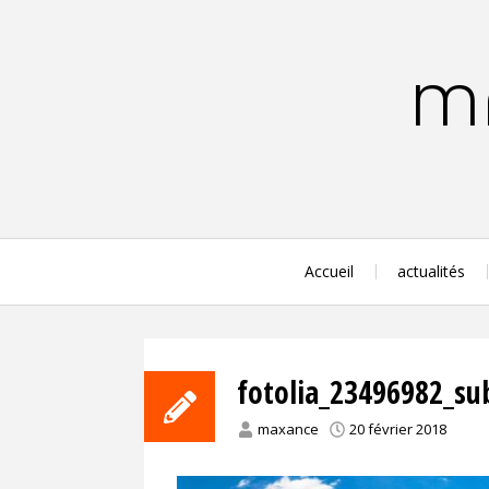
Aller
au
contenu
MA
principal
Accueil
actualités
fotolia_23496982_su
maxance
20 février 2018