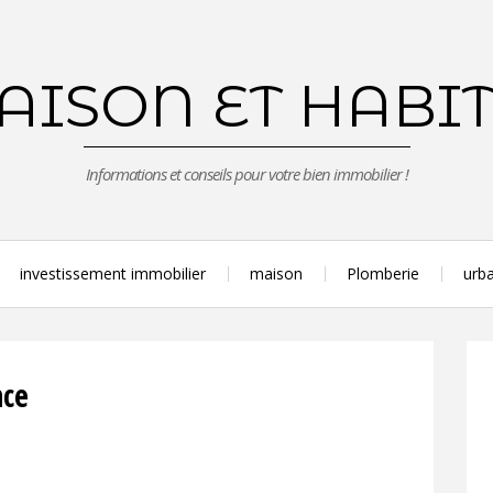
ISON ET HABI
Informations et conseils pour votre bien immobilier !
investissement immobilier
maison
Plomberie
urba
nce