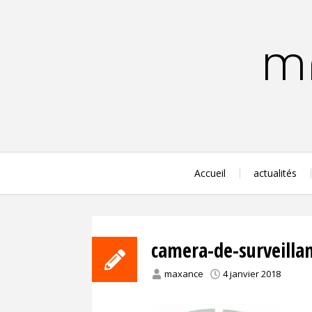
Aller
au
contenu
MA
principal
Accueil
actualités
camera-de-surveilla
maxance
4 janvier 2018