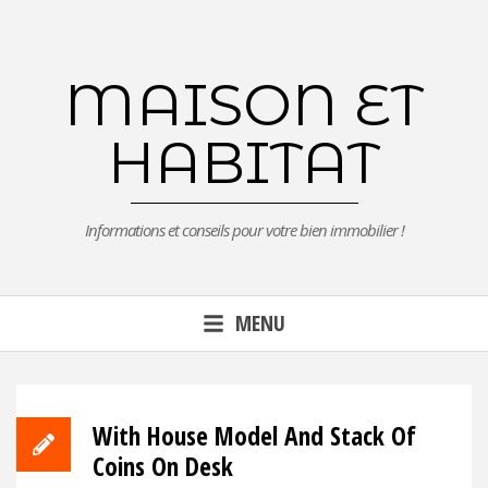
Aller
au
contenu
MAISON ET
principal
HABITAT
Informations et conseils pour votre bien immobilier !
MENU
With House Model And Stack Of
Coins On Desk