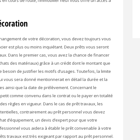
 en cours de route, l’immobilier neuf vous offre un accès à
décoration
changement de votre décoration, vous devez toujours vous
ncier est plus ou moins inquiétant. Deux prêts vous seront
avaux. Dans le premier cas, vous avez la chance de financer
hats des matériaux) grâce à un crédit dont le montant que
besoin de justifier les motifs d’usages. Toutefois, la limite
 qui vous sera donné mentionnerait en détail la durée et la
es ainsi que la date de prélèvement. Concernant le
petit comme convenu dans le contrat ou le payer en totalité
 des règles en vigueur. Dans le cas de prêt travaux, les
 potentielles, contrairement au prêt personnel vous devez
achat d’équipement, un devis d’expert pour que votre
fessionnel vous aidera à établir le prêt convenable à votre
prêts travaux est très exigeant par rapport au prêt personnel.