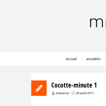
Aller
au
contenu
MA
principal
Accueil
actualités
Cocotte-minute 1
maxance
28 août 2017