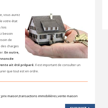
e, vous aurez
e votre état
s lois
ez besoin
esoin de
 a des charges
rer.
En outre,
 annoncée
vente ait été préparé.
Il est important de consulter un
urer que tout est en ordre.
r
,
prix maison
,
transactions immobilières
,
vente maison