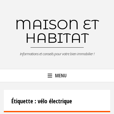
Aller
au
contenu
MAISON ET
principal
HABITAT
Informations et conseils pour votre bien immobilier !
MENU
Étiquette :
vélo électrique