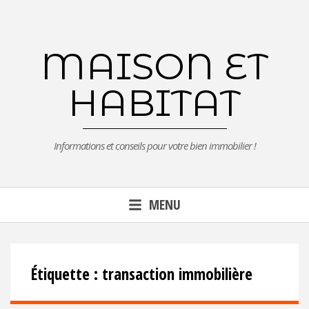
Aller
au
contenu
MAISON ET
principal
HABITAT
Informations et conseils pour votre bien immobilier !
MENU
Étiquette :
transaction immobilière