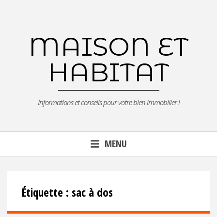
Aller
au
contenu
MAISON ET
principal
HABITAT
Informations et conseils pour votre bien immobilier !
MENU
Étiquette :
sac à dos