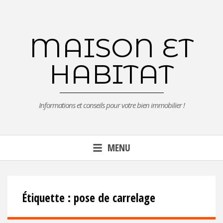
Aller
au
contenu
MAISON ET
principal
HABITAT
Informations et conseils pour votre bien immobilier !
MENU
Étiquette :
pose de carrelage