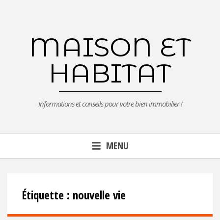
Aller
au
contenu
MAISON ET
principal
HABITAT
Informations et conseils pour votre bien immobilier !
MENU
Étiquette :
nouvelle vie