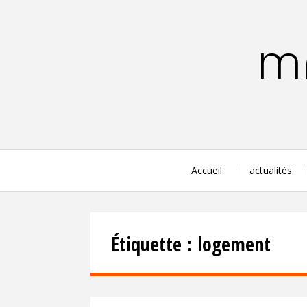
Aller
au
contenu
MA
principal
Accueil
actualités
Étiquette :
logement