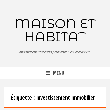
Aller
au
contenu
MAISON ET
principal
HABITAT
Informations et conseils pour votre bien immobilier !
MENU
Étiquette :
investissement immobilier