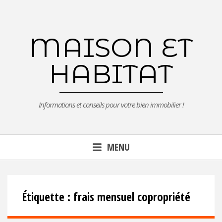
Aller
au
contenu
MAISON ET
principal
HABITAT
Informations et conseils pour votre bien immobilier !
MENU
Étiquette :
frais mensuel copropriété