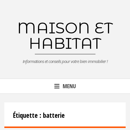
Aller
au
contenu
MAISON ET
principal
HABITAT
Informations et conseils pour votre bien immobilier !
MENU
Étiquette :
batterie