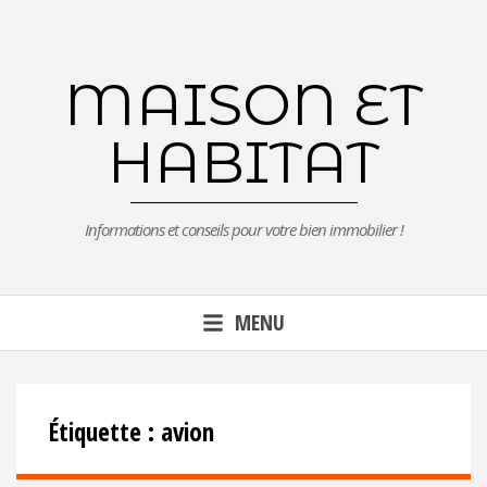
Aller
au
contenu
MAISON ET
principal
HABITAT
Informations et conseils pour votre bien immobilier !
MENU
Étiquette :
avion