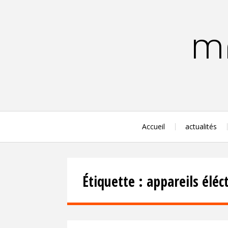
Aller
au
contenu
MA
principal
Accueil
actualités
Étiquette :
appareils élé