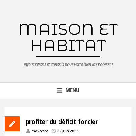
Aller
au
contenu
MAISON ET
principal
HABITAT
Informations et conseils pour votre bien immobilier !
MENU
profiter du déficit foncier
maxance
27 juin 2022