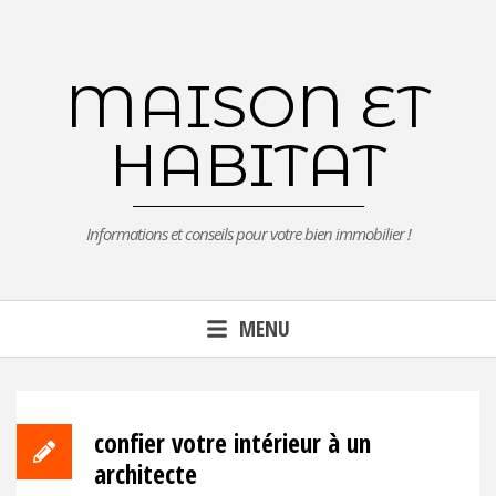
Aller
au
contenu
MAISON ET
principal
HABITAT
Informations et conseils pour votre bien immobilier !
MENU
confier votre intérieur à un
architecte