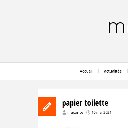
Aller
au
contenu
MA
principal
Accueil
actualités
papier toilette
maxance
10 mai 2021