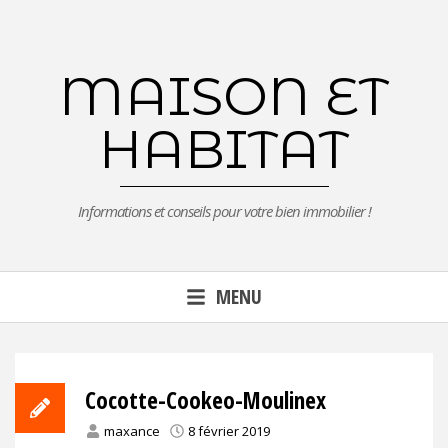
Aller
au
contenu
MAISON ET
principal
HABITAT
Informations et conseils pour votre bien immobilier !
MENU
Cocotte-Cookeo-Moulinex
maxance
8 février 2019